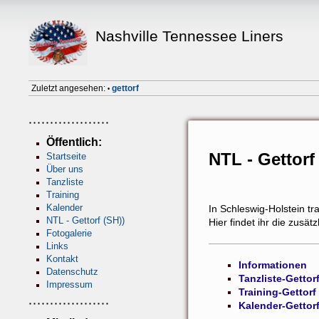
Nashville Tennessee Liners
Zuletzt angesehen:
gettorf
•
Öffentlich:
NTL - Gettorf
Startseite
Über uns
Tanzliste
Training
Kalender
In Schleswig-Holstein tr
NTL - Gettorf (SH))
Hier findet ihr die zusä
Fotogalerie
Links
Kontakt
Informationen
Datenschutz
Tanzliste-Gettor
Impressum
Training-Gettorf
Kalender-Gettor