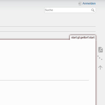
Anmelden
start:gt:gettorf:start