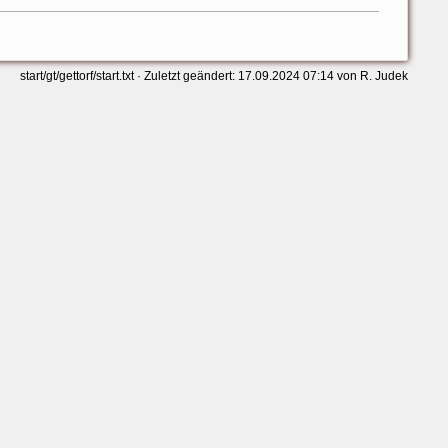
start/gt/gettorf/start.txt
· Zuletzt geändert:
17.09.2024 07:14
von
R. Judek